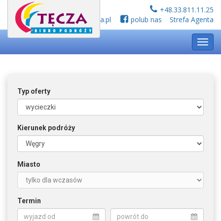
+48.33.811.11.25
biuro@tecza.pl
polub nas
Strefa Agenta
Toggl
navig
Typ oferty
Kierunek podróży
Miasto
Termin
wyjazd od
powrót do